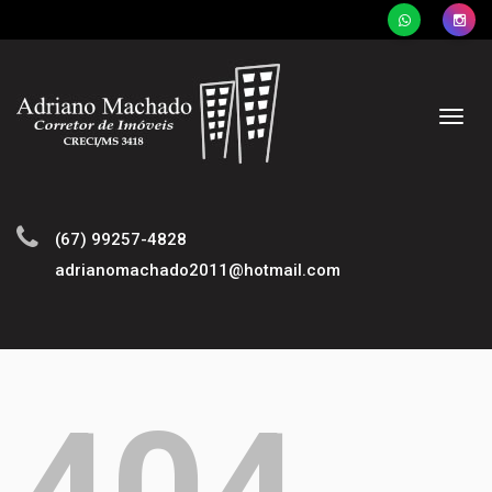
Naveg
(67) 99257-4828
adrianomachado2011@hotmail.com