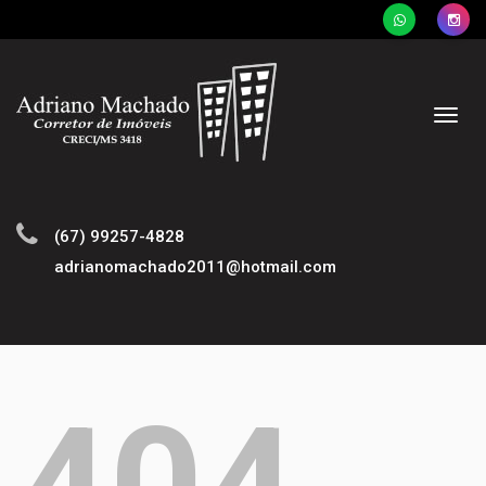
Naveg
(67) 99257-4828
adrianomachado2011@hotmail.com