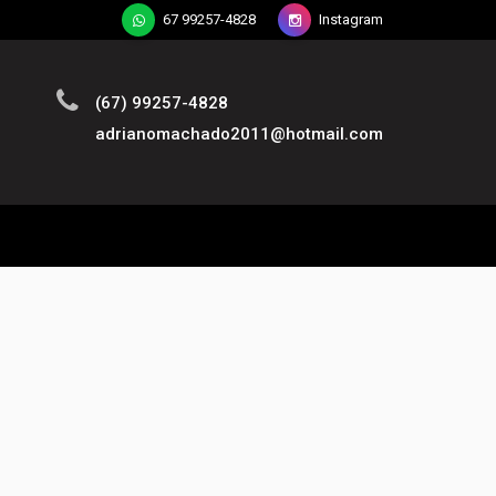
67 99257-4828
Instagram
(67) 99257-4828
adrianomachado2011@hotmail.com