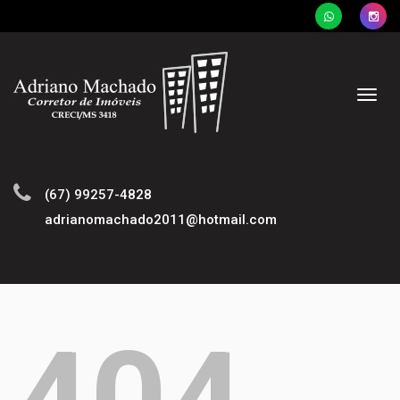
Naveg
(67) 99257-4828
adrianomachado2011@hotmail.com